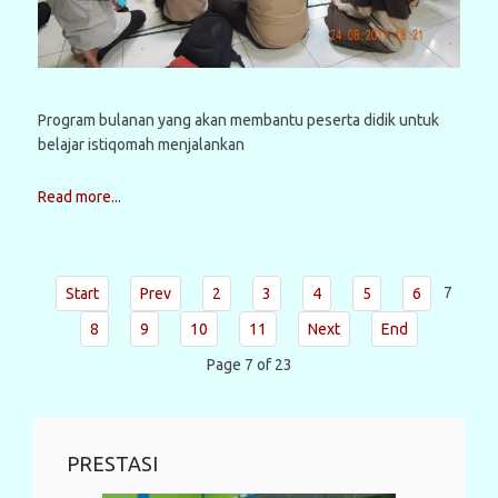
Program bulanan yang akan membantu peserta didik untuk
belajar istiqomah menjalankan
Read more...
7
Start
Prev
2
3
4
5
6
8
9
10
11
Next
End
Page 7 of 23
PRESTASI