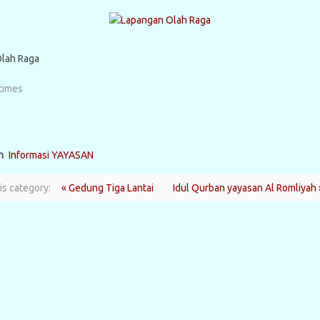
lah Raga
times
n
Informasi YAYASAN
is category:
« Gedung Tiga Lantai
Idul Qurban yayasan Al Romliyah 