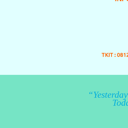
TKIT : 08
“Yesterday
Toda