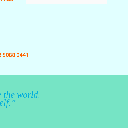
8 5088 0441
 the world.
elf.”