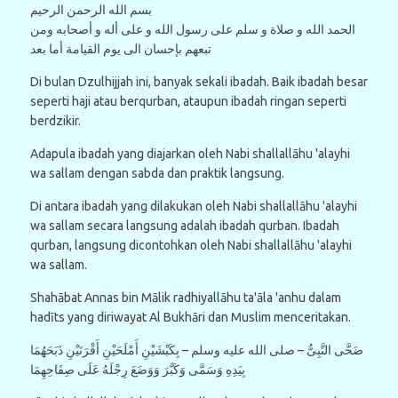
بسم الله الرحمن الرحيم
الحمد الله و صلاة و سلم على رسول الله و على أله و أصحابه ومن
تبعهم بإحسان الى يوم القيامة أما بعد
Di bulan Dzulhijjah ini, banyak sekali ibadah. Baik ibadah besar
seperti haji atau berqurban, ataupun ibadah ringan seperti
berdzikir.
Adapula ibadah yang diajarkan oleh Nabi shallallāhu 'alayhi
wa sallam dengan sabda dan praktik langsung.
Di antara ibadah yang dilakukan oleh Nabi shallallāhu 'alayhi
wa sallam secara langsung adalah ibadah qurban. Ibadah
qurban, langsung dicontohkan oleh Nabi shallallāhu 'alayhi
wa sallam.
Shahābat Annas bin Mālik radhiyallāhu ta'āla 'anhu dalam
hadīts yang diriwayat Al Bukhāri dan Muslim menceritakan.
ﺿَﺤَّﻰ ﺍﻟﻨَّﺒِﻰُّ – ﺻﻠﻰ ﺍﻟﻠﻪ ﻋﻠﻴﻪ ﻭﺳﻠﻢ – ﺑِﻜَﺒْﺸَﻴْﻦِ ﺃَﻣْﻠَﺤَﻴْﻦِ ﺃَﻗْﺮَﻧَﻴْﻦِ ﺫَﺑَﺤَﻬُﻤَﺎ
ﺑِﻴَﺪِﻩِ ﻭَﺳَﻤَّﻰ ﻭَﻛَﺒَّﺮَ ﻭَﻭَﺿَﻊَ ﺭِﺟْﻠَﻪُ ﻋَﻠَﻰ ﺻِﻔَﺎﺣِﻬِﻤَﺎ