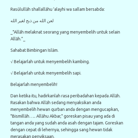
Rasūlullāh shallallāhu 'alayhi wa sallam bersabda:
لعن الله من ذبح لغير الله
_"Allāh melaknat seorang yang menyembelih untuk selain
Allāh.”_
Sahabat Bimbingan Islām.
√ Belajarlah untuk menyembelih kambing.
√ Belajarlah untuk menyembelih sapi.
Belajarlah menyembelih!
Dan ketika itu, hadirkanlah rasa peribadahan kepada Allāh.
Rasakan bahwa Allāh sedang menyaksikan anda
menyembelih hewan qurban anda dengan mengucapkan,
"Bismillāh….. Allāhu Akbar," goreskan pisau yang ada di
tangan anda yang sudah anda asah dengan tajam. Goreskan
dengan cepat di lehernya, sehingga sang hewan tidak
merasakan penyiksaan.