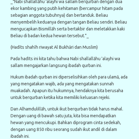
_"Nabi shallallāhu 'alayhi wa sallam berqurban dengan dua
ekor kambing yang putih kehitaman (bercampur hitam pada
sebagian anggota tubuhnya) dan bertanduk. Beliau
menyembelih keduanya dengan tangan Beliau sendiri. Beliau
mengucapkan Bismillāh serta bertakbir dan meletakkan kaki
Beliau di badan kedua hewan tersebut."_
(Hadīts shahīh riwayat Al Bukhāri dan Muslim)
Pada hadīts ini kita tahu bahwa Nabi shallallāhu 'alayhi wa
sallam mengajarkan langsung ibadah qurban ini.
Hukum ibadah qurban ini diperselisihkan oleh para ulamā, ada
yang mengatakan wajib, ada yang mengatakan sunnah
muakadah. Apapun itu hukumnya, hendaknya kita berusaha
untuk berqurban ketika kita memiliki keluasan rejeki.
Dan Alhamdulillāh, untuk ikut berqurban tidak harus mahal.
Dengan uang di bawah satu juta, kita bisa mendapatkan
hewan yang mencukupi. Bahkan diprogram cinta sedekah,
dengan uang 850 ribu seorang sudah ikut andil di dalam
ibadah ini.