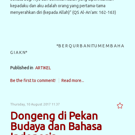
kepadaku dan aku adalah orang yang pertama-tama
menyerahkan diri (kepada Allah)” (QS Al-An’am: 162-163)
*B E R Q U R B A N ITU M E M B A H A
G I A K N*
Published in
ARTIKEL
Be the first to comment!
Read more...
Thursday, 10 August 2017 11:37
Dongeng di Pekan
Budaya dan Bahasa