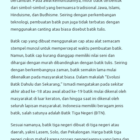
bertambah. Pada awal kemunculannya, motif batik terbentuk
dari simbol-simbol yang bernuansa tradisional Jawa, Islami,
Hinduisme, dan Budhisme. Seiring dengan perkembangan
teknologi, pembuatan batik pun juga tidak terbatas dengan
menggunakan canting atau biasa disebut batik tulis.
Batik cap yang dibuat menggunakan cap atau alat semacam
stempel muncul untuk mempercepat waktu pembuatan batik.
Namun, batik cap kurang dianggap memiliki nilai seni dan
dihargai dengan murah dibandingkan dengan batik tulis. Seiring
dengan berkembangnya zaman, batik semakin lama mulai
dikenalkan pada masyarakat biasa. Dalam makalah “Evolusi
Batik Dahulu dan Sekarang,” Ismadi mengatakan pada sekitar
akhir abad ke-18 atau awal abad ke-19 batik mulai dikenal oleh
masyarakat di luar keraton, dan hingga saat ini dikenal oleh
seluruh lapisan masyarakat. Indonesia memiliki beragam jenis
batik, salah satunya adalah Batik Tiga Negeri (BTN).
Sesuai namanya, batik tiga negeri dibuat di tiga negeri atau
daerah, yakni Lasem, Solo, dan Pekalongan. Harga batik tiga
negeri cukup mahal karena proses pengerjaannya yang lama dan