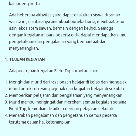
kampoeng horta
Ada beberapa aktivitas yang dapat dilakukan siswa di taman
wisata ini, diantaranya :membuat boneka horta, membuat telor
asin, ekosistem sawah, bermain dengan kelinci. Semoga
dengan kegiatan ini para peserta didik dapat mendapatkan ilmu
pengetahuan dan pengalaman yang bermanfaat dan
menyenangkan.
TUJUAN KEGIATAN
Adapun tujuan kegiatan Field Trip ini antara lain:
Menghidari murid dari rasa bosan belajar di kelas dan mengajak
murid untuk refresing sejenak dari kegiatan belajar di sekolah.
Memberikan pelajaran dan pengalaman yang menyenangkan
Murid mampu mengingat dan merekam semua kegiatan selama
Field Trip, kemudian dikaitkan dengan pelajaran sekolah.
Menambah pengalaman dan pengetahuan semua peserta
terutama dalam hal keterampilan.