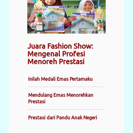
Juara Fashion Show:
Mengenal Profesi
Menoreh Prestasi
Inilah Medali Emas Pertamaku
Mendulang Emas Menorehkan
Prestasi
Prestasi dari Pandu Anak Negeri