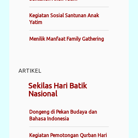
Kegiatan Sosial Santunan Anak
Yatim
Menilik Manfaat Family Gathering
ARTIKEL
Sekilas Hari Batik
Nasional
Dongeng di Pekan Budaya dan
Bahasa Indonesia
Kegiatan Pemotongan Qurban Hari