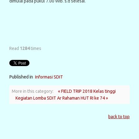
dimulai pada pukul 7.00 Wib. s.d selesai.
Read
1284
times
Published in
Informasi SDIT
More in this category:
« FIELD TRIP 2018 Kelas tinggi
Kegiatan Lomba SDIT Ar Rahaman HUT RI ke 74 »
back to top