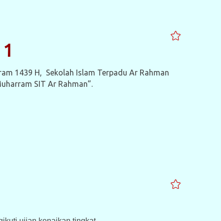
 1
rram 1439 H, Sekolah Islam Terpadu Ar Rahman
Muharram SIT Ar Rahman”.
uti ujian kenaikan tingkat.