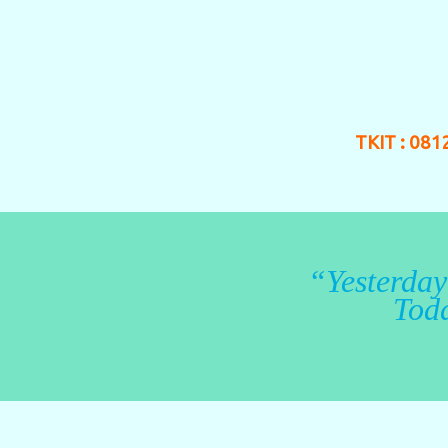
TKIT : 08
“Yesterday
Toda