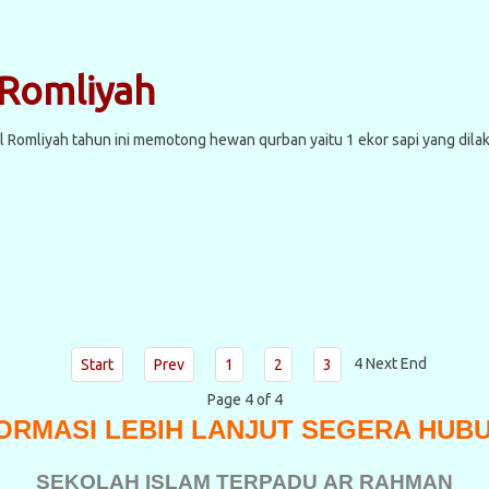
 Romliyah
l Romliyah tahun ini memotong hewan qurban yaitu 1 ekor sapi yang dila
4
Next
End
Start
Prev
1
2
3
Page 4 of 4
ORMASI LEBIH LANJUT SEGERA HUB
SEKOLAH ISLAM TERPADU
AR RAHMAN