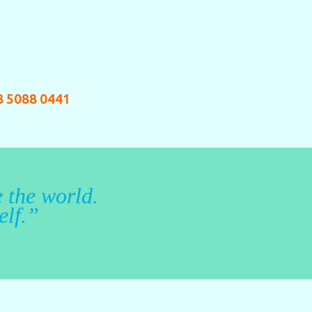
8 5088 0441
 the world.
elf.”