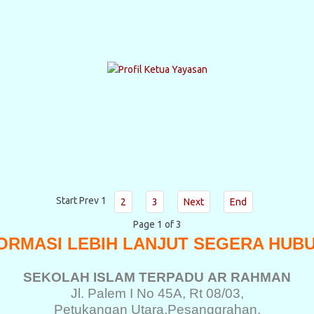
Start
Prev
1
2
3
Next
End
Page 1 of 3
ORMASI LEBIH LANJUT SEGERA HUB
SEKOLAH ISLAM TERPADU
AR RAHMAN
Jl. Palem I No 45A, Rt 08/03,
Petukangan Utara,
Pesanggrahan,