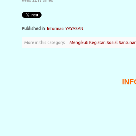
Read
2217
times
Published in
Informasi YAYASAN
More in this category:
Mengikuti Kegiatan Sosial Santunan
INF