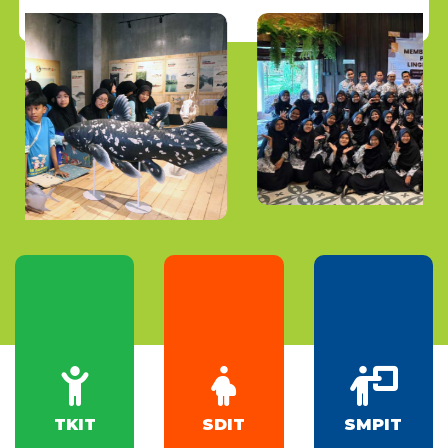
+
+
+
TKIT
SDIT
SMPIT