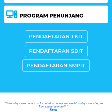
PROGRAM PENUNJANG
PENDAFTARAN TKIT
PENDAFTARAN SDIT
PENDAFTARAN SMPIT
“Yesterday I was clever, so I wanted to change the world. Today I am wise, so
I am changing myself.”
–
Rumi
–